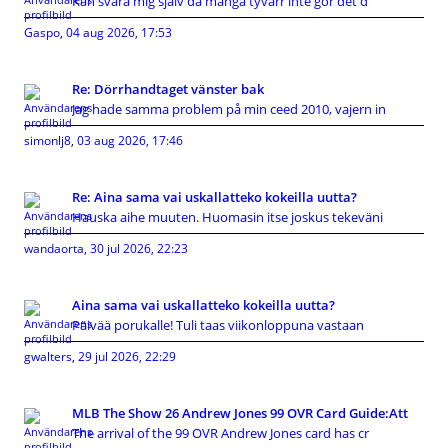
Kan svara mig själv då många tyvärr inte gör det d
Gaspo
,
04 aug 2026, 17:53
Re: Dörrhandtaget vänster bak
Jag hade samma problem på min ceed 2010, vajern in
simonlj8
,
03 aug 2026, 17:46
Re: Aina sama vai uskallatteko kokeilla uutta?
Hauska aihe muuten. Huomasin itse joskus tekeväni
wandaorta
,
30 jul 2026, 22:23
Aina sama vai uskallatteko kokeilla uutta?
Päivää porukalle! Tuli taas viikonloppuna vastaan
gwalters
,
29 jul 2026, 22:29
MLB The Show 26 Andrew Jones 99 OVR Card Guide:Att
The arrival of the 99 OVR Andrew Jones card has cr