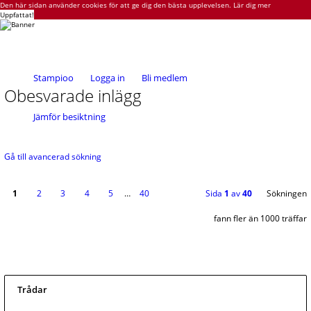
Den här sidan använder cookies för att ge dig den bästa upplevelsen.
Lär dig mer
Uppfattat!
Stampioo
Logga in
Bli medlem
Obesvarade inlägg
Jämför besiktning
Gå till avancerad sökning
1
2
3
4
5
…
40
Sida
1
av
40
Sökningen
fann fler än 1000 träffar
Trådar