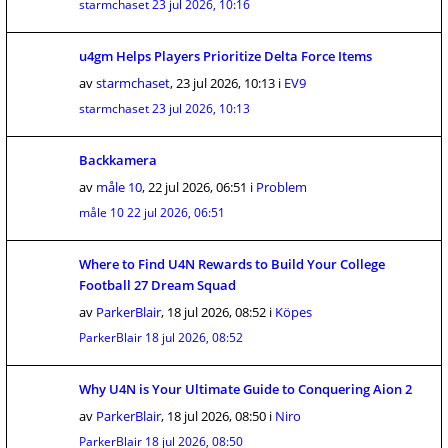
starmchaset
23 jul 2026, 10:16
u4gm Helps Players Prioritize Delta Force Items
av
starmchaset
,
23 jul 2026, 10:13
i
EV9
starmchaset
23 jul 2026, 10:13
Backkamera
av
måle 10
,
22 jul 2026, 06:51
i
Problem
måle 10
22 jul 2026, 06:51
Where to Find U4N Rewards to Build Your College
Football 27 Dream Squad
av
ParkerBlair
,
18 jul 2026, 08:52
i
Köpes
ParkerBlair
18 jul 2026, 08:52
Why U4N is Your Ultimate Guide to Conquering Aion 2
av
ParkerBlair
,
18 jul 2026, 08:50
i
Niro
ParkerBlair
18 jul 2026, 08:50