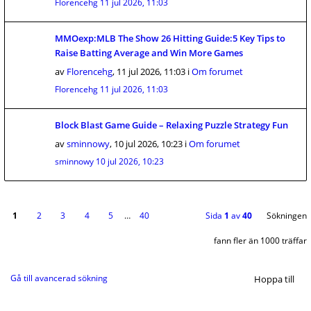
Florencehg
11 jul 2026, 11:03
MMOexp:MLB The Show 26 Hitting Guide:5 Key Tips to
Raise Batting Average and Win More Games
av
Florencehg
,
11 jul 2026, 11:03
i
Om forumet
Florencehg
11 jul 2026, 11:03
Block Blast Game Guide – Relaxing Puzzle Strategy Fun
av
sminnowy
,
10 jul 2026, 10:23
i
Om forumet
sminnowy
10 jul 2026, 10:23
1
2
3
4
5
…
40
Sida
1
av
40
Sökningen
fann fler än 1000 träffar
Gå till avancerad sökning
Hoppa till