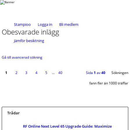
Stampioo
Logga in
Bli medlem
Obesvarade inlägg
Jämför besiktning
Gå till avancerad sökning
1
2
3
4
5
…
40
Sida
1
av
40
Sökningen
fann fler än 1000 träffar
Trådar
RF Online Next Level 65 Upgrade Guide: Maximize