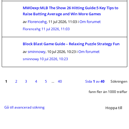
MMOexp:MLB The Show 26 Hitting Guide:5 Key Tips to
Raise Batting Average and Win More Games
av
Florencehg
,
11 jul 2026, 11:03
i
Om forumet
Florencehg
11 jul 2026, 11:03
Block Blast Game Guide – Relaxing Puzzle Strategy Fun
av
sminnowy
,
10 jul 2026, 10:23
i
Om forumet
sminnowy
10 jul 2026, 10:23
1
2
3
4
5
…
40
Sida
1
av
40
Sökningen
fann fler än 1000 träffar
Gå till avancerad sökning
Hoppa till