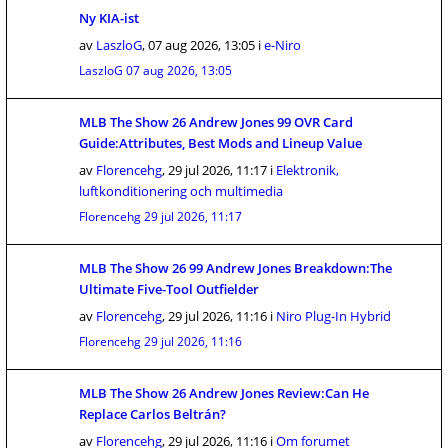
Ny KIA-ist
av
LaszloG
,
07 aug 2026, 13:05
i
e-Niro
LaszloG
07 aug 2026, 13:05
MLB The Show 26 Andrew Jones 99 OVR Card
Guide:Attributes, Best Mods and Lineup Value
av
Florencehg
,
29 jul 2026, 11:17
i
Elektronik,
luftkonditionering och multimedia
Florencehg
29 jul 2026, 11:17
MLB The Show 26 99 Andrew Jones Breakdown:The
Ultimate Five-Tool Outfielder
av
Florencehg
,
29 jul 2026, 11:16
i
Niro Plug-In Hybrid
Florencehg
29 jul 2026, 11:16
MLB The Show 26 Andrew Jones Review:Can He
Replace Carlos Beltrán?
av
Florencehg
,
29 jul 2026, 11:16
i
Om forumet