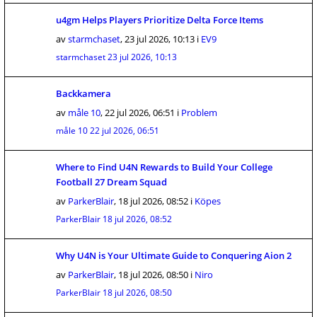
u4gm Helps Players Prioritize Delta Force Items
av
starmchaset
,
23 jul 2026, 10:13
i
EV9
starmchaset
23 jul 2026, 10:13
Backkamera
av
måle 10
,
22 jul 2026, 06:51
i
Problem
måle 10
22 jul 2026, 06:51
Where to Find U4N Rewards to Build Your College
Football 27 Dream Squad
av
ParkerBlair
,
18 jul 2026, 08:52
i
Köpes
ParkerBlair
18 jul 2026, 08:52
Why U4N is Your Ultimate Guide to Conquering Aion 2
av
ParkerBlair
,
18 jul 2026, 08:50
i
Niro
ParkerBlair
18 jul 2026, 08:50