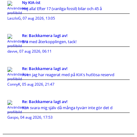
Ny KIA-ist
Hej alla! Efter 17 (vanliga fossil) bilar och 45 å
LaszloG
,
07 aug 2026, 13:05
Re: Backkamera lagt av!
Bra med återkopplingen, tack!
davve
,
07 aug 2026, 06:11
Re: Backkamera lagt av!
Även jag har reagerat med på KIA's hutlösa reservd
ConnyK
,
05 aug 2026, 21:47
Re: Backkamera lagt av!
Kan svara mig själv då många tyvärr inte gör det d
Gaspo
,
04 aug 2026, 17:53