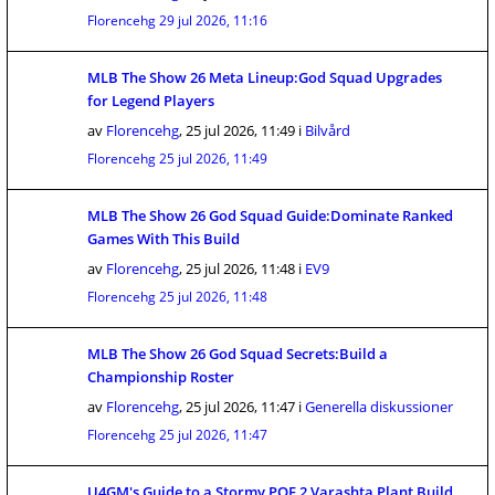
Florencehg
29 jul 2026, 11:16
MLB The Show 26 Meta Lineup:God Squad Upgrades
for Legend Players
av
Florencehg
,
25 jul 2026, 11:49
i
Bilvård
Florencehg
25 jul 2026, 11:49
MLB The Show 26 God Squad Guide:Dominate Ranked
Games With This Build
av
Florencehg
,
25 jul 2026, 11:48
i
EV9
Florencehg
25 jul 2026, 11:48
MLB The Show 26 God Squad Secrets:Build a
Championship Roster
av
Florencehg
,
25 jul 2026, 11:47
i
Generella diskussioner
Florencehg
25 jul 2026, 11:47
U4GM's Guide to a Stormy POE 2 Varashta Plant Build