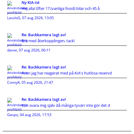
Ny KIA-ist
Hej alla! Efter 17 (vanliga fossil) bilar och 45 å
LaszloG
,
07 aug 2026, 13:05
Re: Backkamera lagt av!
Bra med återkopplingen, tack!
davve
,
07 aug 2026, 06:11
Re: Backkamera lagt av!
Även jag har reagerat med på KIA's hutlösa reservd
ConnyK
,
05 aug 2026, 21:47
Re: Backkamera lagt av!
Kan svara mig själv då många tyvärr inte gör det d
Gaspo
,
04 aug 2026, 17:53