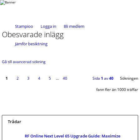
Stampioo
Logga in
Bli medlem
Obesvarade inlägg
Jämför besiktning
Gå till avancerad sökning
1
2
3
4
5
…
40
Sida
1
av
40
Sökningen
fann fler än 1000 träffar
Trådar
RF Online Next Level 65 Upgrade Guide: Maximize