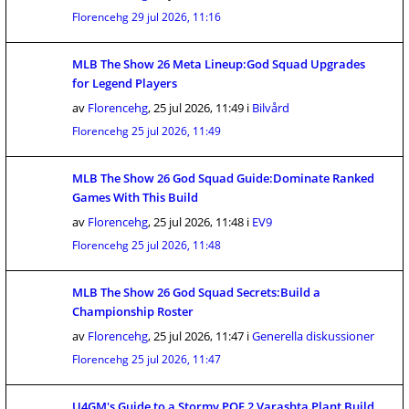
Florencehg
29 jul 2026, 11:16
MLB The Show 26 Meta Lineup:God Squad Upgrades
for Legend Players
av
Florencehg
,
25 jul 2026, 11:49
i
Bilvård
Florencehg
25 jul 2026, 11:49
MLB The Show 26 God Squad Guide:Dominate Ranked
Games With This Build
av
Florencehg
,
25 jul 2026, 11:48
i
EV9
Florencehg
25 jul 2026, 11:48
MLB The Show 26 God Squad Secrets:Build a
Championship Roster
av
Florencehg
,
25 jul 2026, 11:47
i
Generella diskussioner
Florencehg
25 jul 2026, 11:47
U4GM's Guide to a Stormy POE 2 Varashta Plant Build