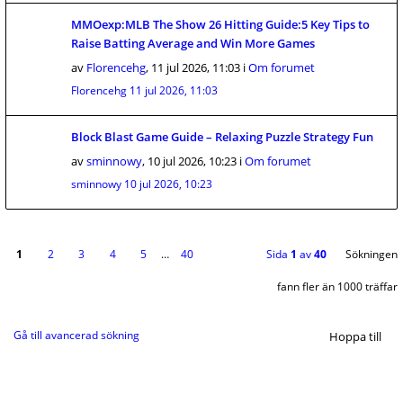
MMOexp:MLB The Show 26 Hitting Guide:5 Key Tips to
Raise Batting Average and Win More Games
av
Florencehg
,
11 jul 2026, 11:03
i
Om forumet
Florencehg
11 jul 2026, 11:03
Block Blast Game Guide – Relaxing Puzzle Strategy Fun
av
sminnowy
,
10 jul 2026, 10:23
i
Om forumet
sminnowy
10 jul 2026, 10:23
1
2
3
4
5
…
40
Sida
1
av
40
Sökningen
fann fler än 1000 träffar
Gå till avancerad sökning
Hoppa till