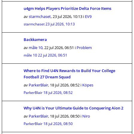
u4gm Helps Players Prioritize Delta Force Items
av
starmchaset
,
23 jul 2026, 10:13
i
EV9
starmchaset
23 jul 2026, 10:13
Backkamera
av
måle 10
,
22 jul 2026, 06:51
i
Problem
måle 10
22 jul 2026, 06:51
Where to Find U4N Rewards to Build Your College
Football 27 Dream Squad
av
ParkerBlair
,
18 jul 2026, 08:52
i
Köpes
ParkerBlair
18 jul 2026, 08:52
Why U4N is Your Ultimate Guide to Conquering Aion 2
av
ParkerBlair
,
18 jul 2026, 08:50
i
Niro
ParkerBlair
18 jul 2026, 08:50