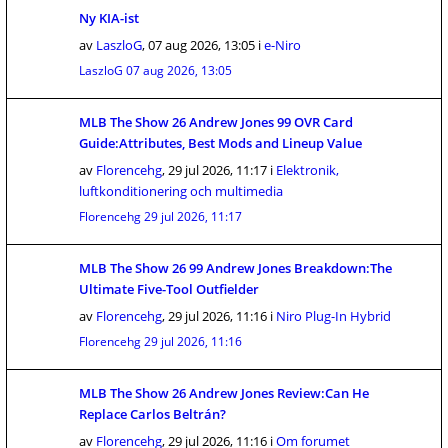
Ny KIA-ist
av
LaszloG
,
07 aug 2026, 13:05
i
e-Niro
LaszloG
07 aug 2026, 13:05
MLB The Show 26 Andrew Jones 99 OVR Card
Guide:Attributes, Best Mods and Lineup Value
av
Florencehg
,
29 jul 2026, 11:17
i
Elektronik,
luftkonditionering och multimedia
Florencehg
29 jul 2026, 11:17
MLB The Show 26 99 Andrew Jones Breakdown:The
Ultimate Five-Tool Outfielder
av
Florencehg
,
29 jul 2026, 11:16
i
Niro Plug-In Hybrid
Florencehg
29 jul 2026, 11:16
MLB The Show 26 Andrew Jones Review:Can He
Replace Carlos Beltrán?
av
Florencehg
,
29 jul 2026, 11:16
i
Om forumet