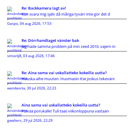
Re: Backkamera lagt av!
Kan svara mig själv då många tyvärr inte gör det d
Gaspo
,
04 aug 2026, 17:53
Re: Dörrhandtaget vänster bak
Jag hade samma problem på min ceed 2010, vajern in
simonlj8
,
03 aug 2026, 17:46
Re: Aina sama vai uskallatteko kokeilla uutta?
Hauska aihe muuten. Huomasin itse joskus tekeväni
wandaorta
,
30 jul 2026, 22:23
Aina sama vai uskallatteko kokeilla uutta?
Päivää porukalle! Tuli taas viikonloppuna vastaan
gwalters
,
29 jul 2026, 22:29