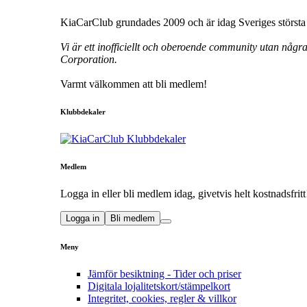
KiaCarClub grundades 2009 och är idag Sveriges största 
Vi är ett inofficiellt och oberoende community utan någr
Corporation.
Varmt välkommen att bli medlem!
Klubbdekaler
Medlem
Logga in eller bli medlem idag, givetvis helt kostnadsfritt
Logga in
Bli medlem
Meny
Jämför besiktning - Tider och priser
Digitala lojalitetskort/stämpelkort
Integritet, cookies, regler & villkor