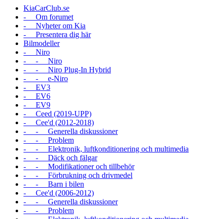
KiaCarClub.se
- Om forumet
- Nyheter om Kia
- Presentera dig här
Bilmodeller
- Niro
- - Niro
- - Niro Plug-In Hybrid
- - e-Niro
- EV3
- EV6
- EV9
- Ceed (2019-UPP)
- Cee'd (2012-2018)
- - Generella diskussioner
- - Problem
- - Elektronik, luftkonditionering och multimedia
- - Däck och fälgar
- - Modifikationer och tillbehör
- - Förbrukning och drivmedel
- - Barn i bilen
- Cee'd (2006-2012)
- - Generella diskussioner
- - Problem