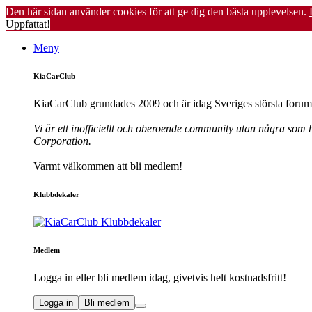
Den här sidan använder cookies för att ge dig den bästa upplevelsen.
Uppfattat!
Meny
KiaCarClub
KiaCarClub grundades 2009 och är idag Sveriges största forum 
Vi är ett inofficiellt och oberoende community utan några som h
Corporation.
Varmt välkommen att bli medlem!
Klubbdekaler
Medlem
Logga in eller bli medlem idag, givetvis helt kostnadsfritt!
Logga in
Bli medlem