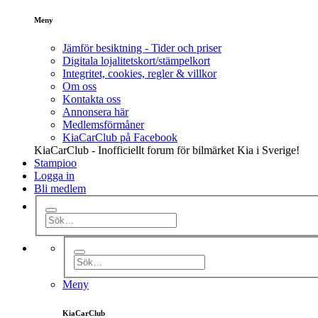
Meny
Jämför besiktning - Tider och priser
Digitala lojalitetskort/stämpelkort
Integritet, cookies, regler & villkor
Om oss
Kontakta oss
Annonsera här
Medlemsförmåner
KiaCarClub på Facebook
KiaCarClub - Inofficiellt forum för bilmärket Kia i Sverige!
Stampioo
Logga in
Bli medlem
Meny
KiaCarClub