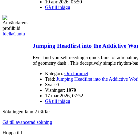
10 apr 2026, 05:50
Gå till inlägg
IdellaCantu
Jumping Headfirst into the Addictive Wo
Ever find yourself needing a quick burst of adrenaline
of geometry dash . This deceptively simple rhythm-base
Kategori:
Om forumet
Tråd:
Jumping Headfirst into the Addictive Wo
Svar:
0
Visningar:
1979
17 mar 2026, 07:52
Gå till inlägg
Sökningen fann 2 träffar
Gå till avancerad sökning
Hoppa till