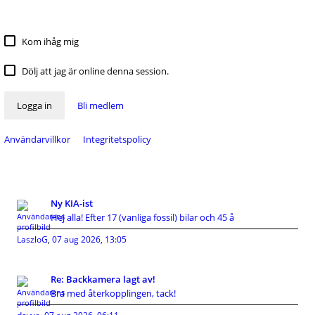
Kom ihåg mig
Dölj att jag är online denna session.
Logga in
Bli medlem
Användarvillkor
Integritetspolicy
Ny KIA-ist
Hej alla! Efter 17 (vanliga fossil) bilar och 45 å
LaszloG
,
07 aug 2026, 13:05
Re: Backkamera lagt av!
Bra med återkopplingen, tack!