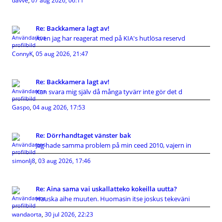
davve
,
07 aug 2026, 06:11
Re: Backkamera lagt av!
Även jag har reagerat med på KIA's hutlösa reservd
ConnyK
,
05 aug 2026, 21:47
Re: Backkamera lagt av!
Kan svara mig själv då många tyvärr inte gör det d
Gaspo
,
04 aug 2026, 17:53
Re: Dörrhandtaget vänster bak
Jag hade samma problem på min ceed 2010, vajern in
simonlj8
,
03 aug 2026, 17:46
Re: Aina sama vai uskallatteko kokeilla uutta?
Hauska aihe muuten. Huomasin itse joskus tekeväni
wandaorta
,
30 jul 2026, 22:23