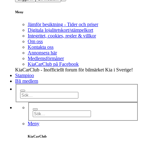
Meny
Jämför besiktning - Tider och priser
Digitala lojalitetskort/stämpelkort
Integritet, cookies, regler & villkor
Om oss
Kontakta oss
Annonsera här
Medlemsförmåner
KiaCarClub på Facebook
KiaCarClub - Inofficiellt forum för bilmärket Kia i Sverige!
Stampioo
Bli medlem
Meny
KiaCarClub