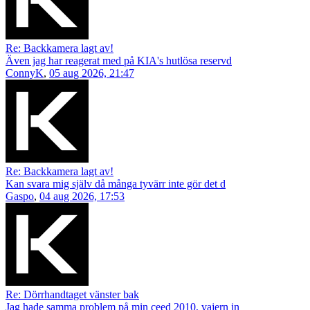
Re: Backkamera lagt av!
Även jag har reagerat med på KIA's hutlösa reservd
ConnyK
,
05 aug 2026, 21:47
Re: Backkamera lagt av!
Kan svara mig själv då många tyvärr inte gör det d
Gaspo
,
04 aug 2026, 17:53
Re: Dörrhandtaget vänster bak
Jag hade samma problem på min ceed 2010, vajern in