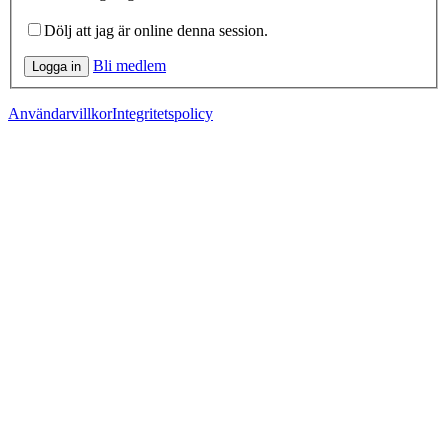
Dölj att jag är online denna session.
Bli medlem
Logga in
Användarvillkor
Integritetspolicy