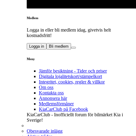
Medlem
Logga in eller bli medlem idag, givetvis helt
kostnadsfritt!
Logga in
Bli medlem
Meny
Jämför besiktning - Tider och priser
Digitala lojalitetskort/stämpelkort
Integritet, cookies, regler & villkor
Om oss
Kontakta oss
Annonsera här
Medlemsförmåner
KiaCarClub på Facebook
KiaCarClub - Inofficiellt forum för bilmärket Kia i
Sverige!
Obesvarade inlägg