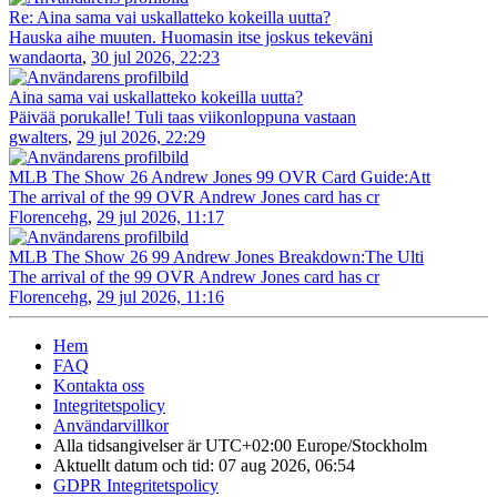
Re: Aina sama vai uskallatteko kokeilla uutta?
Hauska aihe muuten. Huomasin itse joskus tekeväni
wandaorta
,
30 jul 2026, 22:23
Aina sama vai uskallatteko kokeilla uutta?
Päivää porukalle! Tuli taas viikonloppuna vastaan
gwalters
,
29 jul 2026, 22:29
MLB The Show 26 Andrew Jones 99 OVR Card Guide:Att
The arrival of the 99 OVR Andrew Jones card has cr
Florencehg
,
29 jul 2026, 11:17
MLB The Show 26 99 Andrew Jones Breakdown:The Ulti
The arrival of the 99 OVR Andrew Jones card has cr
Florencehg
,
29 jul 2026, 11:16
Hem
FAQ
Kontakta oss
Integritetspolicy
Användarvillkor
Alla tidsangivelser är UTC+02:00 Europe/Stockholm
Aktuellt datum och tid: 07 aug 2026, 06:54
GDPR Integritetspolicy