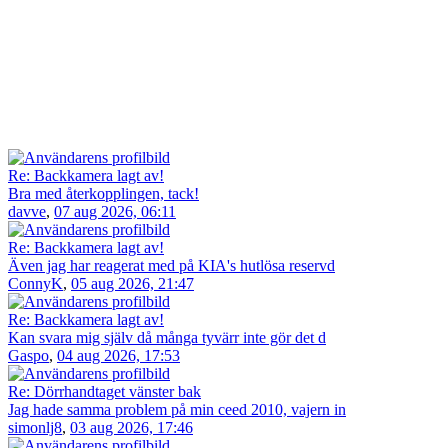
Re: Backkamera lagt av!
Bra med återkopplingen, tack!
davve
,
07 aug 2026, 06:11
Re: Backkamera lagt av!
Även jag har reagerat med på KIA's hutlösa reservd
ConnyK
,
05 aug 2026, 21:47
Re: Backkamera lagt av!
Kan svara mig själv då många tyvärr inte gör det d
Gaspo
,
04 aug 2026, 17:53
Re: Dörrhandtaget vänster bak
Jag hade samma problem på min ceed 2010, vajern in
simonlj8
,
03 aug 2026, 17:46