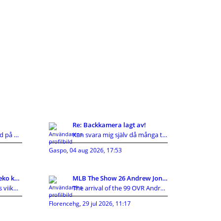
Re: Backkamera lagt av!
Även jag har reagerat med på KIA's hutlösa reservd
Kan svara mig själv då många tyvärr inte gör det d
Gaspo
,
04 aug 2026, 17:53
Aina sama vai uskallatteko kokeilla uutta?
MLB The Show 26 Andrew Jones 99 OVR Card Guide:Att
Päivää porukalle! Tuli taas viikonloppuna vastaan
The arrival of the 99 OVR Andrew Jones card has cr
Florencehg
,
29 jul 2026, 11:17