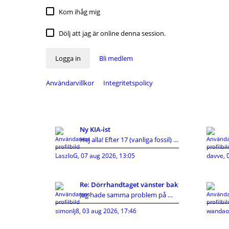
Kom ihåg mig
Dölj att jag är online denna session.
Logga in
Bli medlem
Användarvillkor
Integritetspolicy
Ny KIA-ist
Hej alla! Efter 17 (vanliga fossil) bilar och 45 å
LaszloG
,
07 aug 2026, 13:05
davve
,
Re: Dörrhandtaget vänster bak
Jag hade samma problem på min ceed 2010, vajern in
simonlj8
,
03 aug 2026, 17:46
wandao