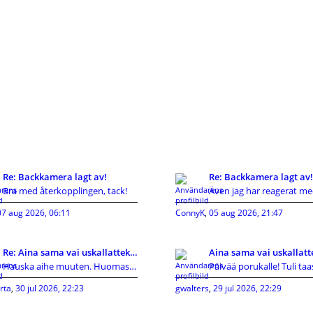
Re: Backkamera lagt av!
Re: Backkamera lagt av!
Bra med återkopplingen, tack!
07 aug 2026, 06:11
ConnyK
,
05 aug 2026, 21:47
Re: Aina sama vai uskallatteko kokeilla uutta?
Hauska aihe muuten. Huomasin itse joskus tekeväni
rta
,
30 jul 2026, 22:23
gwalters
,
29 jul 2026, 22:29