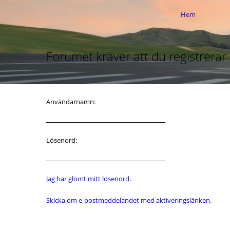
Hem
Forumet kräver att du registrerar d
Användarnamn:
Lösenord:
Jag har glömt mitt lösenord.
Skicka om e-postmeddelandet med aktiveringslänken.