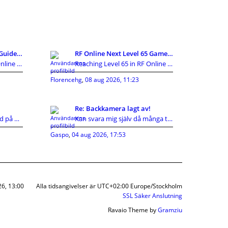
RF Online Next Level 65 Guide: Best Rewards, Skill
RF Online Next Level 65 Gameplay Guide: Epic Rover
Reaching Level 65 in RF Online Next Diamond opens
Reaching Level 65 in RF Online Next Diamond opens
Florencehg
,
08 aug 2026, 11:23
Re: Backkamera lagt av!
Även jag har reagerat med på KIA's hutlösa reservd
Kan svara mig själv då många tyvärr inte gör det d
Gaspo
,
04 aug 2026, 17:53
26, 13:00
Alla tidsangivelser är UTC+02:00 Europe/Stockholm
SSL Säker Anslutning
Ravaio Theme by
Gramziu