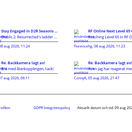
Stay Engaged in D2R Seasons Using U4gm
Diablo 2: Resurrected's ladder economy changes qui
08 aug 2026, 11:24
Florencehg
,
08 aug 2026, 11:23
Re: Backkamera lagt av!
Re: Backkamera lagt av!
Bra med återkopplingen, tack!
07 aug 2026, 06:11
ConnyK
,
05 aug 2026, 21:47
villkor
GDPR Integritetspolicy
Aktuellt datum och tid: 09 aug 20