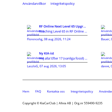
Användarvillkor
Integritetspolicy
RF Online Next Level 65 Upgrade Guide: Maximize Co
Reaching Level 65 in RF Online Next Diamond opens
Florencehg
,
08 aug 2026, 11:24
Bauer
,
Ny KIA-ist
Hej alla! Efter 17 (vanliga fossil) bilar och 45 å
LaszloG
,
07 aug 2026, 13:05
davve
,
Hem
FAQ
Kontakta oss
Integritetspolicy
Användar
Copyright © KiaCarClub | Allvia AB | Org.nr 559490-9235