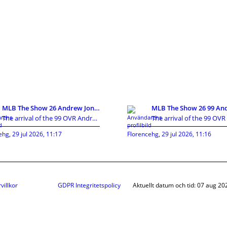
MLB The Show 26 Andrew Jones 99 OVR Card Guide:Att
The arrival of the 99 OVR Andrew Jones card has cr
ehg
,
29 jul 2026, 11:17
Florencehg
,
29 jul 2026, 11:16
villkor
GDPR Integritetspolicy
Aktuellt datum och tid: 07 aug 20