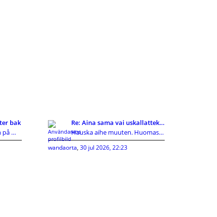
ter bak
Re: Aina sama vai uskallatteko kokeilla uutta?
Jag hade samma problem på min ceed 2010, vajern in
Hauska aihe muuten. Huomasin itse joskus tekeväni
wandaorta
,
30 jul 2026, 22:23