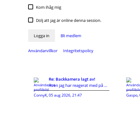
Kom ihåg mig
Dölj att jag är online denna session.
Logga in
Bli medlem
Användarvillkor
Integritetspolicy
Re: Backkamera lagt av!
Även jag har reagerat med på KIA's hutlösa reservd
ConnyK
,
05 aug 2026, 21:47
Gaspo
,