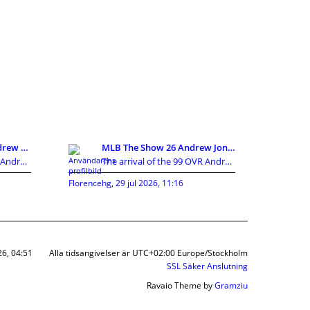
MLB The Show 26 99 Andrew Jones Breakdown:The Ulti
MLB The Show 26 Andrew Jones Review:Can He Replace
The arrival of the 99 OVR Andrew Jones card has cr
The arrival of the 99 OVR Andrew Jones card has cr
Florencehg
,
29 jul 2026, 11:16
26, 04:51
Alla tidsangivelser är UTC+02:00 Europe/Stockholm
SSL Säker Anslutning
Ravaio Theme by
Gramziu