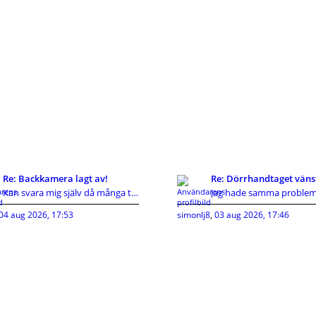
Re: Backkamera lagt av!
Re: Dörrhandtaget väns
Kan svara mig själv då många tyvärr inte gör det d
04 aug 2026, 17:53
simonlj8
,
03 aug 2026, 17:46