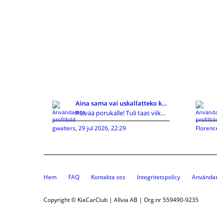
Aina sama vai uskallatteko kokeilla uutta?
Päivää porukalle! Tuli taas viikonloppuna vastaan
gwalters
,
29 jul 2026, 22:29
Florenc
Hem
FAQ
Kontakta oss
Integritetspolicy
Användar
Copyright © KiaCarClub | Allvia AB | Org.nr 559490-9235