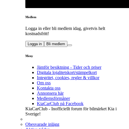
Medlem
Logga in eller bli medlem idag, givetvis helt
kostnadsfritt!
Logga in
Bli medlem
Meny
Jämför besiktning - Tider och priser
Digitala lojalitetskort/stämpelkort
Integritet, cookies, regler & villkor
Om oss
Kontakta oss
Annonsera här
Medlemsförmåner
KiaCarClub på Facebook
KiaCarClub - Inofficiellt forum för bilmärket Kia i
Sverige!
Obesvarade inlägg