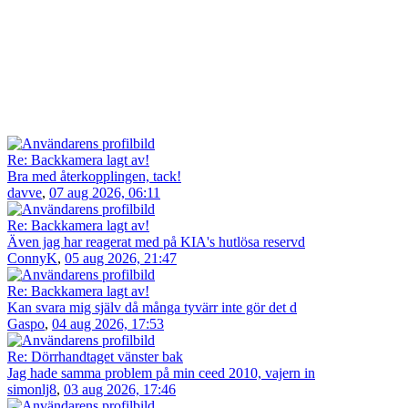
Re: Backkamera lagt av!
Bra med återkopplingen, tack!
davve
,
07 aug 2026, 06:11
Re: Backkamera lagt av!
Även jag har reagerat med på KIA's hutlösa reservd
ConnyK
,
05 aug 2026, 21:47
Re: Backkamera lagt av!
Kan svara mig själv då många tyvärr inte gör det d
Gaspo
,
04 aug 2026, 17:53
Re: Dörrhandtaget vänster bak
Jag hade samma problem på min ceed 2010, vajern in
simonlj8
,
03 aug 2026, 17:46