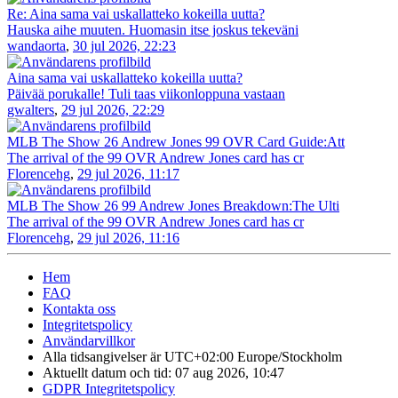
Re: Aina sama vai uskallatteko kokeilla uutta?
Hauska aihe muuten. Huomasin itse joskus tekeväni
wandaorta
,
30 jul 2026, 22:23
Aina sama vai uskallatteko kokeilla uutta?
Päivää porukalle! Tuli taas viikonloppuna vastaan
gwalters
,
29 jul 2026, 22:29
MLB The Show 26 Andrew Jones 99 OVR Card Guide:Att
The arrival of the 99 OVR Andrew Jones card has cr
Florencehg
,
29 jul 2026, 11:17
MLB The Show 26 99 Andrew Jones Breakdown:The Ulti
The arrival of the 99 OVR Andrew Jones card has cr
Florencehg
,
29 jul 2026, 11:16
Hem
FAQ
Kontakta oss
Integritetspolicy
Användarvillkor
Alla tidsangivelser är UTC+02:00 Europe/Stockholm
Aktuellt datum och tid: 07 aug 2026, 10:47
GDPR Integritetspolicy