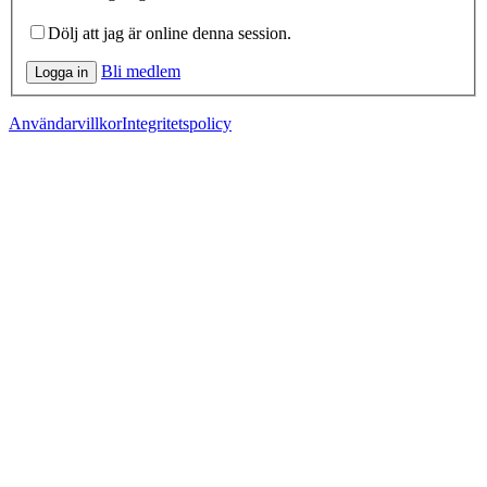
Dölj att jag är online denna session.
Bli medlem
Logga in
Användarvillkor
Integritetspolicy