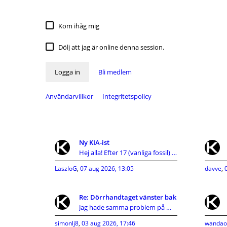
Kom ihåg mig
Dölj att jag är online denna session.
Logga in
Bli medlem
Användarvillkor
Integritetspolicy
Ny KIA-ist
Hej alla! Efter 17 (vanliga fossil) bilar och 45 å
LaszloG
,
07 aug 2026, 13:05
davve
,
Re: Dörrhandtaget vänster bak
Jag hade samma problem på min ceed 2010, vajern in
simonlj8
,
03 aug 2026, 17:46
wandao