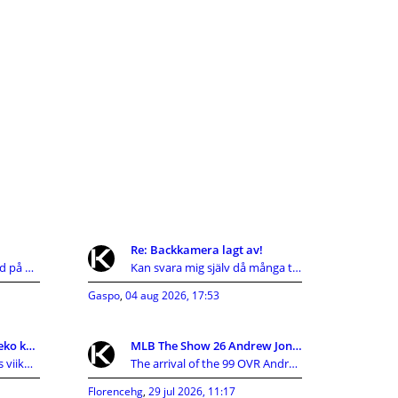
Re: Backkamera lagt av!
Även jag har reagerat med på KIA's hutlösa reservd
Kan svara mig själv då många tyvärr inte gör det d
Gaspo
,
04 aug 2026, 17:53
Aina sama vai uskallatteko kokeilla uutta?
MLB The Show 26 Andrew Jones 99 OVR Card Guide:Att
Päivää porukalle! Tuli taas viikonloppuna vastaan
The arrival of the 99 OVR Andrew Jones card has cr
Florencehg
,
29 jul 2026, 11:17