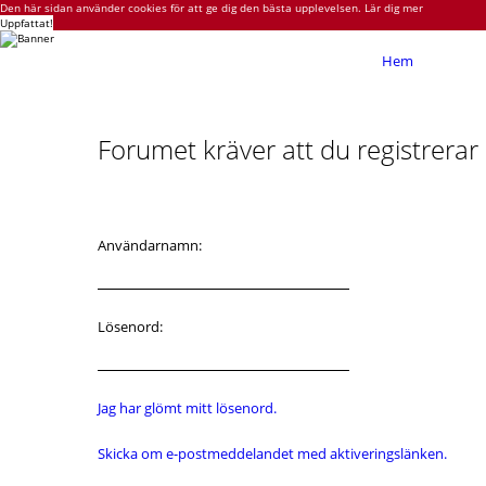
Den här sidan använder cookies för att ge dig den bästa upplevelsen.
Lär dig mer
Uppfattat!
Hem
Forumet kräver att du registrerar d
Användarnamn:
Lösenord:
Jag har glömt mitt lösenord.
Skicka om e-postmeddelandet med aktiveringslänken.