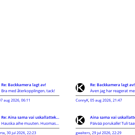
Re: Backkamera lagt av!
Re: Backkamera lagt av!
Bra med återkopplingen, tack!
07 aug 2026, 06:11
ConnyK
,
05 aug 2026, 21:47
Re: Aina sama vai uskallatteko kokeilla uutta?
Hauska aihe muuten. Huomasin itse joskus tekeväni
rta
,
30 jul 2026, 22:23
gwalters
,
29 jul 2026, 22:29