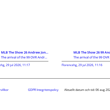
MLB The Show 26 Andrew Jones 99 OVR Card Guide:Att
The arrival of the 99 OVR Andrew Jones card has cr
ehg
,
29 jul 2026, 11:17
Florencehg
,
29 jul 2026, 11:16
villkor
GDPR Integritetspolicy
Aktuellt datum och tid: 06 aug 20