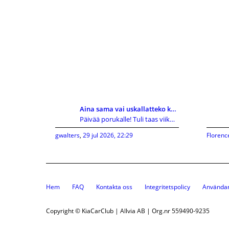
Aina sama vai uskallatteko kokeilla uutta?
Päivää porukalle! Tuli taas viikonloppuna vastaan
gwalters
,
29 jul 2026, 22:29
Florenc
Hem
FAQ
Kontakta oss
Integritetspolicy
Användar
Copyright © KiaCarClub | Allvia AB | Org.nr 559490-9235