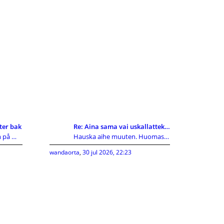
ter bak
Re: Aina sama vai uskallatteko kokeilla uutta?
Jag hade samma problem på min ceed 2010, vajern in
Hauska aihe muuten. Huomasin itse joskus tekeväni
wandaorta
,
30 jul 2026, 22:23