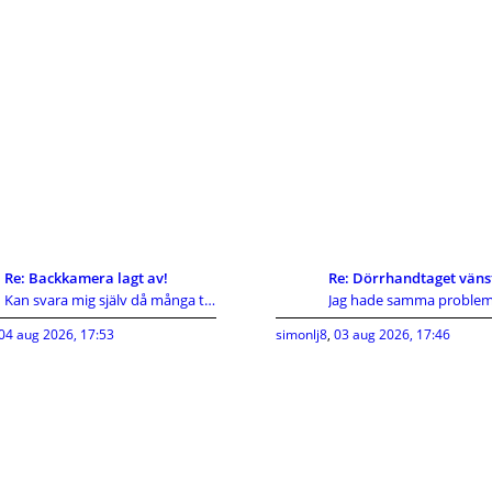
Re: Backkamera lagt av!
Re: Dörrhandtaget väns
Kan svara mig själv då många tyvärr inte gör det d
04 aug 2026, 17:53
simonlj8
,
03 aug 2026, 17:46