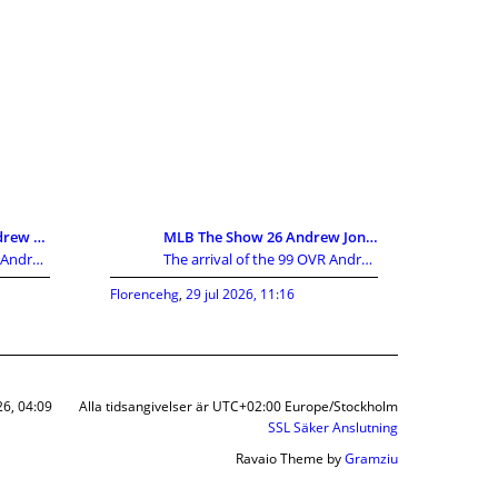
MLB The Show 26 99 Andrew Jones Breakdown:The Ulti
MLB The Show 26 Andrew Jones Review:Can He Replace
The arrival of the 99 OVR Andrew Jones card has cr
The arrival of the 99 OVR Andrew Jones card has cr
Florencehg
,
29 jul 2026, 11:16
26, 04:09
Alla tidsangivelser är UTC+02:00 Europe/Stockholm
SSL Säker Anslutning
Ravaio Theme by
Gramziu