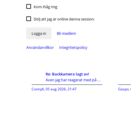
Kom ihåg mig
Dölj att jag är online denna session.
Logga in
Bli medlem
Användarvillkor
Integritetspolicy
Re: Backkamera lagt av!
Även jag har reagerat med på KIA's hutlösa reservd
ConnyK
,
05 aug 2026, 21:47
Gaspo
,