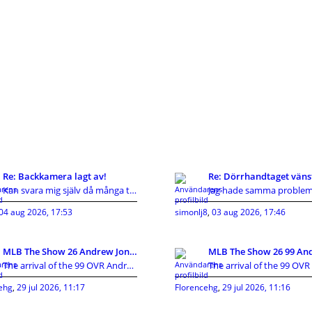
Re: Backkamera lagt av!
Re: Dörrhandtaget väns
Kan svara mig själv då många tyvärr inte gör det d
04 aug 2026, 17:53
simonlj8
,
03 aug 2026, 17:46
MLB The Show 26 Andrew Jones 99 OVR Card Guide:Att
The arrival of the 99 OVR Andrew Jones card has cr
ehg
,
29 jul 2026, 11:17
Florencehg
,
29 jul 2026, 11:16