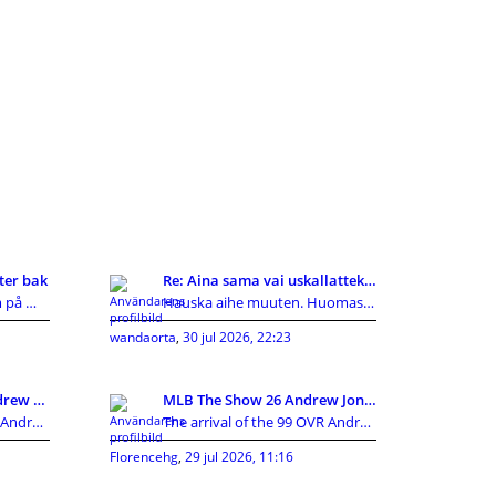
ter bak
Re: Aina sama vai uskallatteko kokeilla uutta?
Jag hade samma problem på min ceed 2010, vajern in
Hauska aihe muuten. Huomasin itse joskus tekeväni
wandaorta
,
30 jul 2026, 22:23
MLB The Show 26 99 Andrew Jones Breakdown:The Ulti
MLB The Show 26 Andrew Jones Review:Can He Replace
The arrival of the 99 OVR Andrew Jones card has cr
The arrival of the 99 OVR Andrew Jones card has cr
Florencehg
,
29 jul 2026, 11:16