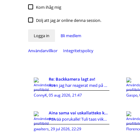
Kom ihåg mig
Dölj att jag är online denna session.
Logga in
Bli medlem
Användarvillkor
Integritetspolicy
Re: Backkamera lagt av!
Även jag har reagerat med på KIA's hutlösa reservd
ConnyK
,
05 aug 2026, 21:47
Gaspo
,
Aina sama vai uskallatteko kokeilla uutta?
Päivää porukalle! Tuli taas viikonloppuna vastaan
gwalters
,
29 jul 2026, 22:29
Florenc