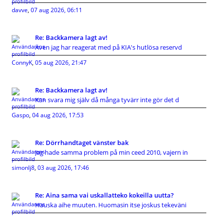
davve
,
07 aug 2026, 06:11
Re: Backkamera lagt av!
Även jag har reagerat med på KIA's hutlösa reservd
ConnyK
,
05 aug 2026, 21:47
Re: Backkamera lagt av!
Kan svara mig själv då många tyvärr inte gör det d
Gaspo
,
04 aug 2026, 17:53
Re: Dörrhandtaget vänster bak
Jag hade samma problem på min ceed 2010, vajern in
simonlj8
,
03 aug 2026, 17:46
Re: Aina sama vai uskallatteko kokeilla uutta?
Hauska aihe muuten. Huomasin itse joskus tekeväni