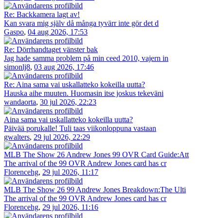
Re: Backkamera lagt av!
Kan svara mig själv då många tyvärr inte gör det d
Gaspo
,
04 aug 2026, 17:53
Re: Dörrhandtaget vänster bak
Jag hade samma problem på min ceed 2010, vajern in
simonlj8
,
03 aug 2026, 17:46
Re: Aina sama vai uskallatteko kokeilla uutta?
Hauska aihe muuten. Huomasin itse joskus tekeväni
wandaorta
,
30 jul 2026, 22:23
Aina sama vai uskallatteko kokeilla uutta?
Päivää porukalle! Tuli taas viikonloppuna vastaan
gwalters
,
29 jul 2026, 22:29
MLB The Show 26 Andrew Jones 99 OVR Card Guide:Att
The arrival of the 99 OVR Andrew Jones card has cr
Florencehg
,
29 jul 2026, 11:17
MLB The Show 26 99 Andrew Jones Breakdown:The Ulti
The arrival of the 99 OVR Andrew Jones card has cr
Florencehg
,
29 jul 2026, 11:16