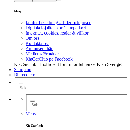
Meny
Jämför besiktning - Tider och priser
Digitala lojalitetskort/stämpelkort
Integritet, cookies, regler & villkor
Om oss
Kontakta oss
Annonsera här
Medlemsförmåner
KiaCarClub på Facebook
KiaCarClub - Inofficiellt forum för bilmärket Kia i Sverige!
Stampioo
Bli medlem
Meny
KiaCarClub