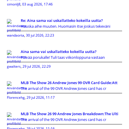
simonlj8
,
03 aug 2026, 17:46
Re: Aina sama vai uskallatteko kokeilla uutta?
Hauska aihe muuten. Huomasin itse joskus tekeväni
wandaorta
,
30 jul 2026, 22:23
Aina sama vai uskallatteko kokeilla uutta?
Päivää porukalle! Tuli taas viikonloppuna vastaan
gwalters
,
29 jul 2026, 22:29
MLB The Show 26 Andrew Jones 99 OVR Card Guide:Att
The arrival of the 99 OVR Andrew Jones card has cr
Florencehg
,
29 jul 2026, 11:17
MLB The Show 26 99 Andrew Jones Breakdown:The Ulti
The arrival of the 99 OVR Andrew Jones card has cr
Florencehg
,
29 jul 2026, 11:16