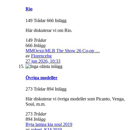
Rio
149 Trådar 666 Inlägg
Här diskuterar vi om Rio.
149
Trådar
666
Inlägg
MMOexp:MLB The Show 26 Co-op …
av
Florencehg
27 jun 2026, 10:33
Övriga modeller
273 Trådar 894 Inlägg
Här diskuterar vi övriga modeller som Picanto, Venga,
Soul, m.m.
273
Trådar
894
Inlägg
Byta lampa kia soul 2019
av
robert_KIA2019