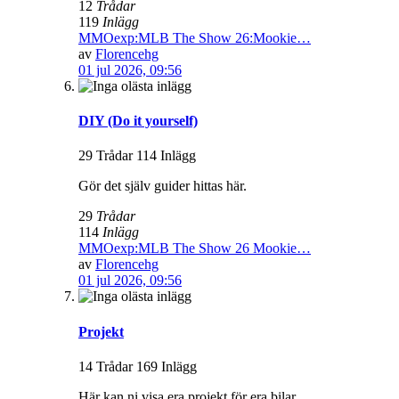
12
Trådar
119
Inlägg
MMOexp:MLB The Show 26:Mookie…
av
Florencehg
01 jul 2026, 09:56
DIY (Do it yourself)
29 Trådar 114 Inlägg
Gör det själv guider hittas här.
29
Trådar
114
Inlägg
MMOexp:MLB The Show 26 Mookie…
av
Florencehg
01 jul 2026, 09:56
Projekt
14 Trådar 169 Inlägg
Här kan ni visa era projekt för era bilar.