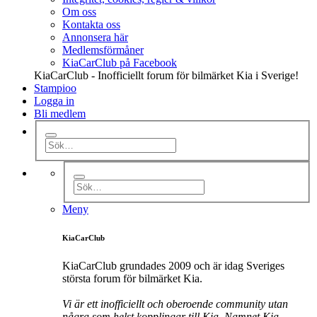
Om oss
Kontakta oss
Annonsera här
Medlemsförmåner
KiaCarClub på Facebook
KiaCarClub - Inofficiellt forum för bilmärket Kia i Sverige!
Stampioo
Logga in
Bli medlem
Meny
KiaCarClub
KiaCarClub grundades 2009 och är idag Sveriges
största forum för bilmärket Kia.
Vi är ett inofficiellt och oberoende community utan
några som helst kopplingar till Kia. Namnet Kia