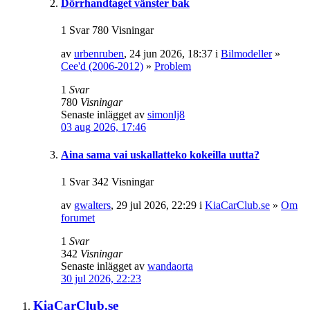
Dörrhandtaget vänster bak
1 Svar 780 Visningar
av
urbenruben
, 24 jun 2026, 18:37 i
Bilmodeller
»
Cee'd (2006-2012)
»
Problem
1
Svar
780
Visningar
Senaste inlägget av
simonlj8
03 aug 2026, 17:46
Aina sama vai uskallatteko kokeilla uutta?
1 Svar 342 Visningar
av
gwalters
, 29 jul 2026, 22:29 i
KiaCarClub.se
»
Om
forumet
1
Svar
342
Visningar
Senaste inlägget av
wandaorta
30 jul 2026, 22:23
KiaCarClub.se