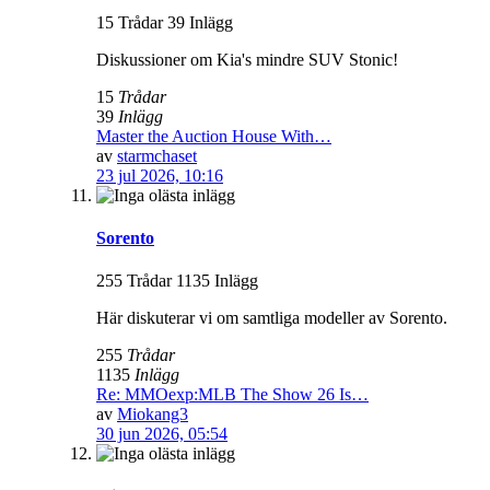
15 Trådar 39 Inlägg
Diskussioner om Kia's mindre SUV Stonic!
15
Trådar
39
Inlägg
Master the Auction House With…
av
starmchaset
23 jul 2026, 10:16
Sorento
255 Trådar 1135 Inlägg
Här diskuterar vi om samtliga modeller av Sorento.
255
Trådar
1135
Inlägg
Re: MMOexp:MLB The Show 26 Is…
av
Miokang3
30 jun 2026, 05:54