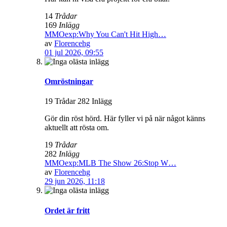
14
Trådar
169
Inlägg
MMOexp:Why You Can't Hit High…
av
Florencehg
01 jul 2026, 09:55
Omröstningar
19 Trådar 282 Inlägg
Gör din röst hörd. Här fyller vi på när något känns
aktuellt att rösta om.
19
Trådar
282
Inlägg
MMOexp:MLB The Show 26:Stop W…
av
Florencehg
29 jun 2026, 11:18
Ordet är fritt