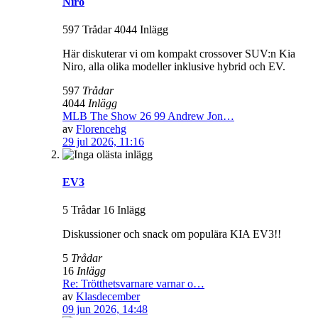
Niro
597 Trådar 4044 Inlägg
Här diskuterar vi om kompakt crossover SUV:n Kia
Niro, alla olika modeller inklusive hybrid och EV.
597
Trådar
4044
Inlägg
MLB The Show 26 99 Andrew Jon…
av
Florencehg
29 jul 2026, 11:16
EV3
5 Trådar 16 Inlägg
Diskussioner och snack om populära KIA EV3!!
5
Trådar
16
Inlägg
Re: Trötthetsvarnare varnar o…
av
Klasdecember
09 jun 2026, 14:48