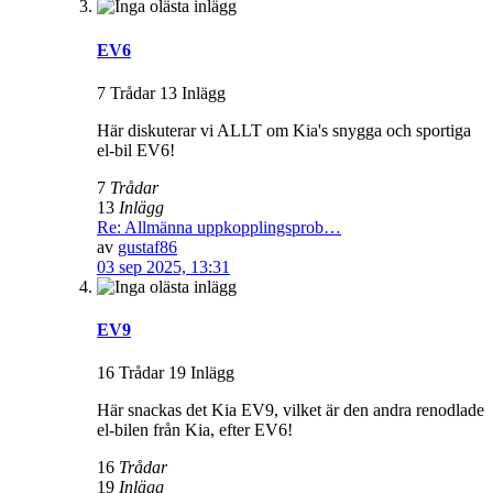
EV6
7 Trådar 13 Inlägg
Här diskuterar vi ALLT om Kia's snygga och sportiga
el-bil EV6!
7
Trådar
13
Inlägg
Re: Allmänna uppkopplingsprob…
av
gustaf86
03 sep 2025, 13:31
EV9
16 Trådar 19 Inlägg
Här snackas det Kia EV9, vilket är den andra renodlade
el-bilen från Kia, efter EV6!
16
Trådar
19
Inlägg