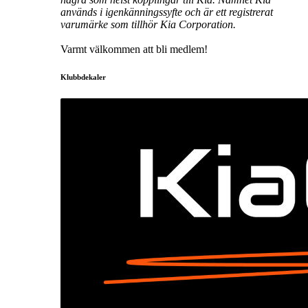
används i igenkänningssyfte och är ett registrerat
varumärke som tillhör Kia Corporation.
Varmt välkommen att bli medlem!
Klubbdekaler