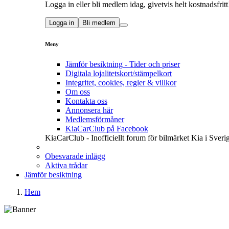
Logga in eller bli medlem idag, givetvis helt kostnadsfritt
Logga in
Bli medlem
Meny
Jämför besiktning - Tider och priser
Digitala lojalitetskort/stämpelkort
Integritet, cookies, regler & villkor
Om oss
Kontakta oss
Annonsera här
Medlemsförmåner
KiaCarClub på Facebook
KiaCarClub - Inofficiellt forum för bilmärket Kia i Sveri
Obesvarade inlägg
Aktiva trådar
Jämför besiktning
Hem