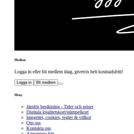
Medlem
Logga in eller bli medlem idag, givetvis helt kostnadsfritt!
Logga in
Bli medlem
Meny
Jämför besiktning - Tider och priser
Digitala lojalitetskort/stämpelkort
Integritet, cookies, regler & villkor
Om oss
Kontakta oss
Annonsera här