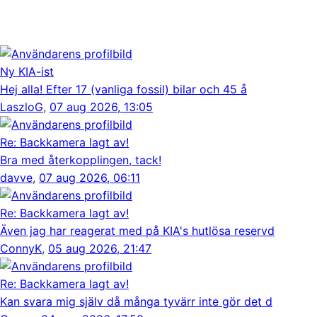
Ny KIA-ist
Hej alla! Efter 17 (vanliga fossil) bilar och 45 å
LaszloG
,
07 aug 2026, 13:05
Re: Backkamera lagt av!
Bra med återkopplingen, tack!
davve
,
07 aug 2026, 06:11
Re: Backkamera lagt av!
Även jag har reagerat med på KIA's hutlösa reservd
ConnyK
,
05 aug 2026, 21:47
Re: Backkamera lagt av!
Kan svara mig själv då många tyvärr inte gör det d