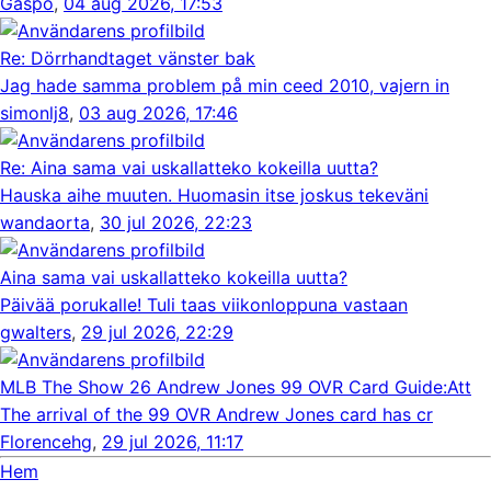
Gaspo
,
04 aug 2026, 17:53
Re: Dörrhandtaget vänster bak
Jag hade samma problem på min ceed 2010, vajern in
simonlj8
,
03 aug 2026, 17:46
Re: Aina sama vai uskallatteko kokeilla uutta?
Hauska aihe muuten. Huomasin itse joskus tekeväni
wandaorta
,
30 jul 2026, 22:23
Aina sama vai uskallatteko kokeilla uutta?
Päivää porukalle! Tuli taas viikonloppuna vastaan
gwalters
,
29 jul 2026, 22:29
MLB The Show 26 Andrew Jones 99 OVR Card Guide:Att
The arrival of the 99 OVR Andrew Jones card has cr
Florencehg
,
29 jul 2026, 11:17
Hem