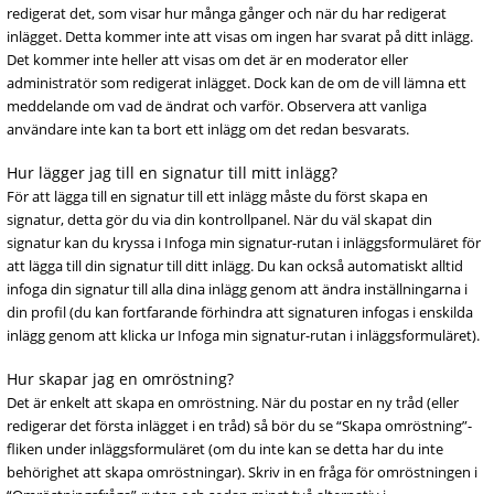
redigerat det, som visar hur många gånger och när du har redigerat
inlägget. Detta kommer inte att visas om ingen har svarat på ditt inlägg.
Det kommer inte heller att visas om det är en moderator eller
administratör som redigerat inlägget. Dock kan de om de vill lämna ett
meddelande om vad de ändrat och varför. Observera att vanliga
användare inte kan ta bort ett inlägg om det redan besvarats.
Hur lägger jag till en signatur till mitt inlägg?
För att lägga till en signatur till ett inlägg måste du först skapa en
signatur, detta gör du via din kontrollpanel. När du väl skapat din
signatur kan du kryssa i Infoga min signatur-rutan i inläggsformuläret för
att lägga till din signatur till ditt inlägg. Du kan också automatiskt alltid
infoga din signatur till alla dina inlägg genom att ändra inställningarna i
din profil (du kan fortfarande förhindra att signaturen infogas i enskilda
inlägg genom att klicka ur Infoga min signatur-rutan i inläggsformuläret).
Hur skapar jag en omröstning?
Det är enkelt att skapa en omröstning. När du postar en ny tråd (eller
redigerar det första inlägget i en tråd) så bör du se “Skapa omröstning”-
fliken under inläggsformuläret (om du inte kan se detta har du inte
behörighet att skapa omröstningar). Skriv in en fråga för omröstningen i