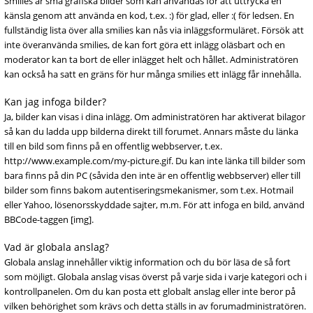
Smilies är små grafiska bilder som kan användas för att uttrycka en
känsla genom att använda en kod, t.ex. :) för glad, eller :( för ledsen. En
fullständig lista över alla smilies kan nås via inläggsformuläret. Försök att
inte överanvända smilies, de kan fort göra ett inlägg oläsbart och en
moderator kan ta bort de eller inlägget helt och hållet. Administratören
kan också ha satt en gräns för hur många smilies ett inlägg får innehålla.
Kan jag infoga bilder?
Ja, bilder kan visas i dina inlägg. Om administratören har aktiverat bilagor
så kan du ladda upp bilderna direkt till forumet. Annars måste du länka
till en bild som finns på en offentlig webbserver, t.ex.
http://www.example.com/my-picture.gif. Du kan inte länka till bilder som
bara finns på din PC (såvida den inte är en offentlig webbserver) eller till
bilder som finns bakom autentiseringsmekanismer, som t.ex. Hotmail
eller Yahoo, lösenorsskyddade sajter, m.m. För att infoga en bild, använd
BBCode-taggen [img].
Vad är globala anslag?
Globala anslag innehåller viktig information och du bör läsa de så fort
som möjligt. Globala anslag visas överst på varje sida i varje kategori och i
kontrollpanelen. Om du kan posta ett globalt anslag eller inte beror på
vilken behörighet som krävs och detta ställs in av forumadministratören.