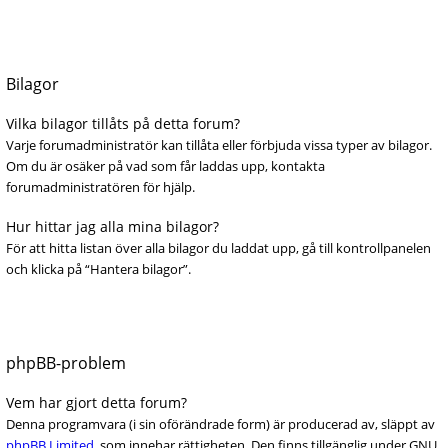
Bilagor
Vilka bilagor tillåts på detta forum?
Varje forumadministratör kan tillåta eller förbjuda vissa typer av bilagor.
Om du är osäker på vad som får laddas upp, kontakta
forumadministratören för hjälp.
Hur hittar jag alla mina bilagor?
För att hitta listan över alla bilagor du laddat upp, gå till kontrollpanelen
och klicka på “Hantera bilagor”.
phpBB-problem
Vem har gjort detta forum?
Denna programvara (i sin oförändrade form) är producerad av, släppt av
phpBB Limited
, som innehar rättigheten. Den finns tillgänglig under GNU