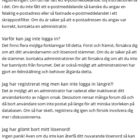
registreringen. Om du har fått ett e-postmeddelande, följ instruktionerna
i det. Om du inte fått ett e-postmeddelande så kanske du angav en
felaktig e-postadress eller så fastnade e-postmeddelandet i ett
skräppostfilter. Om du är säker på att e-postadressen du angav var
korrekt, kontakta en administratör.
Varför kan jag inte logga in?
Det finns flera möjliga förklaringar till detta. Först och främst, försäkra dig
om att ditt användarnamn och lösenord stämmer. Om du är säker på att
de stämmer, kontakta administratören för att försäkra dig om att du inte
har bannlysts från forumet. Det är också möjligt att administratören har
gjort en felinställning och behöver åtgärda detta.
Jag har registrerat mig men kan inte logga in längre?!
Det är möjligt att en administratör har raderat eller inaktiverat ditt
användarkonto av någon orsak. Dessutom rensar många forum då och
då bort användare som inte postat på länge för att minska storleken på
databasen. Om så har skett, registrera dig igen och försök involvera dig
mer i diskussionerna.
Jag har glömt bort mitt lösenord!
Ingen panik! Även om du inte kan återfå ditt nuvarande lösenord så kan