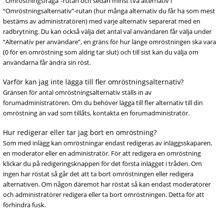
“Omröstningsfråga”-rutan och sedan minst två alternativ i
“Omröstningsalternativ”-rutan (hur många alternativ du får ha som mest
bestäms av administratören) med varje alternativ separerat med en
radbrytning. Du kan också välja det antal val användaren får välja under
“Alternativ per användare”, en gräns för hur länge omröstningen ska vara
(0 för en omröstning som aldrig tar slut) och till sist kan du välja om
användarna får ändra sin röst.
Varför kan jag inte lägga till fler omröstningsalternativ?
Gränsen för antal omröstningsalternativ ställs in av
forumadministratören. Om du behöver lägga till fler alternativ till din
omröstning än vad som tillåts, kontakta en forumadministratör.
Hur redigerar eller tar jag bort en omröstning?
Som med inlägg kan omröstningar endast redigeras av inläggsskaparen,
en moderator eller en administratör. För att redigera en omröstning
klickar du på redigeringsknappen för det första inlägget i tråden. Om
ingen har röstat så går det att ta bort omröstningen eller redigera
alternativen. Om någon däremot har röstat så kan endast moderatorer
och administratörer redigera eller ta bort omröstningen. Detta för att
förhindra fusk.