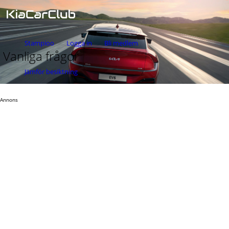
Stampioo
Logga in
Bli medlem
Vanliga frågor
Jämför besiktning
Annons