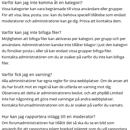
Varför kan jag inte komma åt en kategori?
Vissa kategorier kan vara begränsade till vissa användare eller grupper.
För att visa, läsa, posta, osv. kan du behöva speciell tillåtelse som endast
moderatorer och administratörer kan ge dig. Pröva att kontakta dem.
Varför kan jag inte bifoga filer?
Möjligheten att bifoga filer kan aktiveras per kategori, per grupp och per
användare. Administratören kanske inte tillåter bilagor i just den kategori
du försöker posta i, eller så kan endast vissa grupper bifoga filer.
Kontakta administratören om du är osäker på varför du inte kan bifoga
filer.
Varför fick jag en varning?
Alla administratörer har egna regler för sina webbplatser. Om de anser att
du har brutit mot en regel så kan de utfärda en varning mot dig.
Observera att detta är administratörens beslut, och att phpBB Limited
inte har någonting att göra med varningar på andra webbplatser.
Kontakta forumadministratören om du är osäker på varför du varnats.
Hur kan jag rapportera inlägg till en moderator?
Om forumadministratören har tillåtit det så ska du se en bild som
används för att rapportera inlägg bredvid inlägget som du vill rapportera.