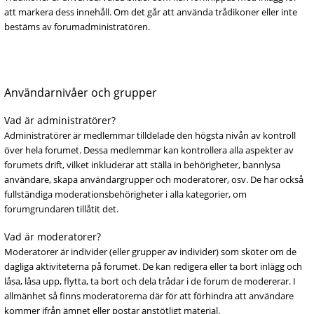
att markera dess innehåll. Om det går att använda trådikoner eller inte
bestäms av forumadministratören.
Användarnivåer och grupper
Vad är administratörer?
Administratörer är medlemmar tilldelade den högsta nivån av kontroll
över hela forumet. Dessa medlemmar kan kontrollera alla aspekter av
forumets drift, vilket inkluderar att ställa in behörigheter, bannlysa
användare, skapa användargrupper och moderatorer, osv. De har också
fullständiga moderationsbehörigheter i alla kategorier, om
forumgrundaren tillåtit det.
Vad är moderatorer?
Moderatorer är individer (eller grupper av individer) som sköter om de
dagliga aktiviteterna på forumet. De kan redigera eller ta bort inlägg och
låsa, låsa upp, flytta, ta bort och dela trådar i de forum de modererar. I
allmänhet så finns moderatorerna där för att förhindra att användare
kommer ifrån ämnet eller postar anstötligt material.