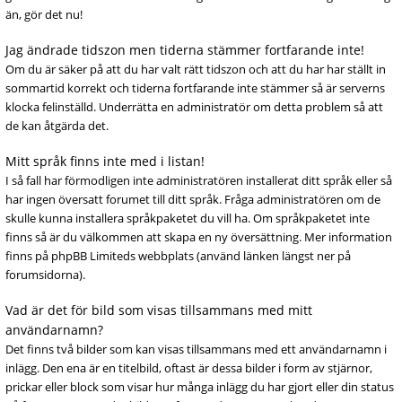
än, gör det nu!
Jag ändrade tidszon men tiderna stämmer fortfarande inte!
Om du är säker på att du har valt rätt tidszon och att du har har ställt in
sommartid korrekt och tiderna fortfarande inte stämmer så är serverns
klocka felinställd. Underrätta en administratör om detta problem så att
de kan åtgärda det.
Mitt språk finns inte med i listan!
I så fall har förmodligen inte administratören installerat ditt språk eller så
har ingen översatt forumet till ditt språk. Fråga administratören om de
skulle kunna installera språkpaketet du vill ha. Om språkpaketet inte
finns så är du välkommen att skapa en ny översättning. Mer information
finns på phpBB Limiteds webbplats (använd länken längst ner på
forumsidorna).
Vad är det för bild som visas tillsammans med mitt
användarnamn?
Det finns två bilder som kan visas tillsammans med ett användarnamn i
inlägg. Den ena är en titelbild, oftast är dessa bilder i form av stjärnor,
prickar eller block som visar hur många inlägg du har gjort eller din status