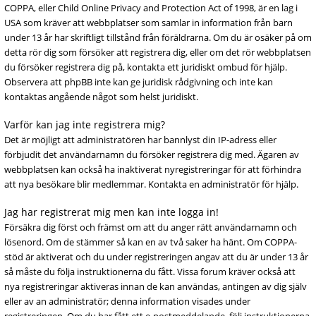
COPPA, eller Child Online Privacy and Protection Act of 1998, är en lag i
USA som kräver att webbplatser som samlar in information från barn
under 13 år har skriftligt tillstånd från föräldrarna. Om du är osäker på om
detta rör dig som försöker att registrera dig, eller om det rör webbplatsen
du försöker registrera dig på, kontakta ett juridiskt ombud för hjälp.
Observera att phpBB inte kan ge juridisk rådgivning och inte kan
kontaktas angående något som helst juridiskt.
Varför kan jag inte registrera mig?
Det är möjligt att administratören har bannlyst din IP-adress eller
förbjudit det användarnamn du försöker registrera dig med. Ägaren av
webbplatsen kan också ha inaktiverat nyregistreringar för att förhindra
att nya besökare blir medlemmar. Kontakta en administratör för hjälp.
Jag har registrerat mig men kan inte logga in!
Försäkra dig först och främst om att du anger rätt användarnamn och
lösenord. Om de stämmer så kan en av två saker ha hänt. Om COPPA-
stöd är aktiverat och du under registreringen angav att du är under 13 år
så måste du följa instruktionerna du fått. Vissa forum kräver också att
nya registreringar aktiveras innan de kan användas, antingen av dig själv
eller av an administratör; denna information visades under