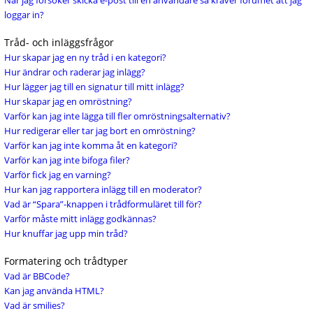
När jag försöker skicka e-post till en användare så kräver forumet att jag
loggar in?
Tråd- och inläggsfrågor
Hur skapar jag en ny tråd i en kategori?
Hur ändrar och raderar jag inlägg?
Hur lägger jag till en signatur till mitt inlägg?
Hur skapar jag en omröstning?
Varför kan jag inte lägga till fler omröstningsalternativ?
Hur redigerar eller tar jag bort en omröstning?
Varför kan jag inte komma åt en kategori?
Varför kan jag inte bifoga filer?
Varför fick jag en varning?
Hur kan jag rapportera inlägg till en moderator?
Vad är “Spara”-knappen i trådformuläret till för?
Varför måste mitt inlägg godkännas?
Hur knuffar jag upp min tråd?
Formatering och trådtyper
Vad är BBCode?
Kan jag använda HTML?
Vad är smilies?