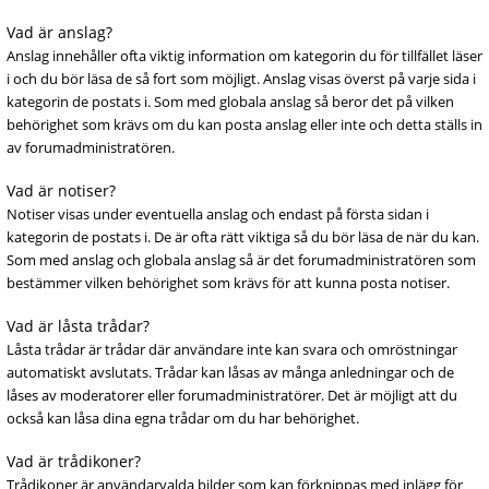
Vad är anslag?
Anslag innehåller ofta viktig information om kategorin du för tillfället läser
i och du bör läsa de så fort som möjligt. Anslag visas överst på varje sida i
kategorin de postats i. Som med globala anslag så beror det på vilken
behörighet som krävs om du kan posta anslag eller inte och detta ställs in
av forumadministratören.
Vad är notiser?
Notiser visas under eventuella anslag och endast på första sidan i
kategorin de postats i. De är ofta rätt viktiga så du bör läsa de när du kan.
Som med anslag och globala anslag så är det forumadministratören som
bestämmer vilken behörighet som krävs för att kunna posta notiser.
Vad är låsta trådar?
Låsta trådar är trådar där användare inte kan svara och omröstningar
automatiskt avslutats. Trådar kan låsas av många anledningar och de
låses av moderatorer eller forumadministratörer. Det är möjligt att du
också kan låsa dina egna trådar om du har behörighet.
Vad är trådikoner?
Trådikoner är användarvalda bilder som kan förknippas med inlägg för