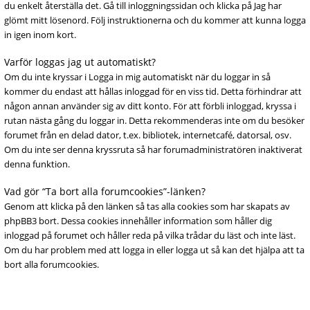
du enkelt återställa det. Gå till inloggningssidan och klicka på Jag har
glömt mitt lösenord. Följ instruktionerna och du kommer att kunna logga
in igen inom kort.
Varför loggas jag ut automatiskt?
Om du inte kryssar i Logga in mig automatiskt när du loggar in så
kommer du endast att hållas inloggad för en viss tid. Detta förhindrar att
någon annan använder sig av ditt konto. För att förbli inloggad, kryssa i
rutan nästa gång du loggar in. Detta rekommenderas inte om du besöker
forumet från en delad dator, t.ex. bibliotek, internetcafé, datorsal, osv.
Om du inte ser denna kryssruta så har forumadministratören inaktiverat
denna funktion.
Vad gör “Ta bort alla forumcookies”-länken?
Genom att klicka på den länken så tas alla cookies som har skapats av
phpBB3 bort. Dessa cookies innehåller information som håller dig
inloggad på forumet och håller reda på vilka trådar du läst och inte läst.
Om du har problem med att logga in eller logga ut så kan det hjälpa att ta
bort alla forumcookies.