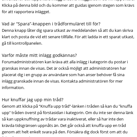
Klicka på denna bild och du kommer att guidas igenom stegen som krävs
för att rapportera inlägget.
Vad är “Spara”-knappen i trådformuläret till för?
Denna knapp låter dig spara utkast av meddelanden så att du kan skriva
klart och posta de vid ett senare tillfälle. För att ladda in ett sparat utkast,
gå till kontrollpanelen.
Varför måste mitt inlägg godkännas?
Forumadministratören kan kräva att alla inlägg i kategorin du postar i
granskas innan de visas. Det är också möjligt att administratören har
placerat dig i en grupp av användare som han anser behöver få sina
inlägg granskade innan de visas. Kontakta administratören för mer
information.
Hur knuffar jag upp min tråd?
Genom att klicka på “Knuffa upp tråd”-länken i tråden så kan du "knuffa
upp" tråden överst på förstasidan i kategorin. Om du inte ser denna länk
så kan uppknuffning av trådar vara inaktiverat, eller så har inte den
krävda tidsgränsen uppnåts än. Det går också att knuffa upp en tråd
genom att helt enkelt svara på den. Försäkra dig dock först om att du