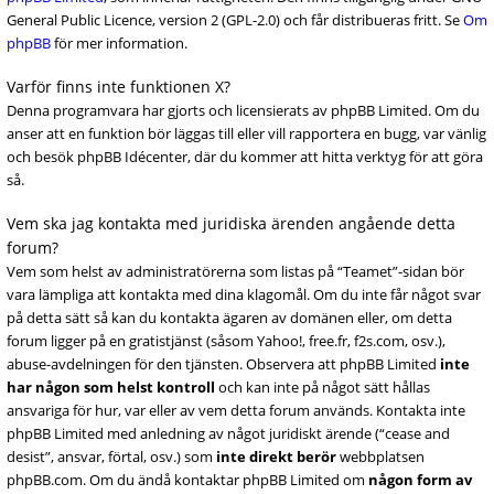
General Public Licence, version 2 (GPL-2.0) och får distribueras fritt. Se
Om
phpBB
för mer information.
Varför finns inte funktionen X?
Denna programvara har gjorts och licensierats av phpBB Limited. Om du
anser att en funktion bör läggas till eller vill rapportera en bugg, var vänlig
och besök phpBB Idécenter, där du kommer att hitta verktyg för att göra
så.
Vem ska jag kontakta med juridiska ärenden angående detta
forum?
Vem som helst av administratörerna som listas på “Teamet”-sidan bör
vara lämpliga att kontakta med dina klagomål. Om du inte får något svar
på detta sätt så kan du kontakta ägaren av domänen eller, om detta
forum ligger på en gratistjänst (såsom Yahoo!, free.fr, f2s.com, osv.),
abuse-avdelningen för den tjänsten. Observera att phpBB Limited
inte
har någon som helst kontroll
och kan inte på något sätt hållas
ansvariga för hur, var eller av vem detta forum används. Kontakta inte
phpBB Limited med anledning av något juridiskt ärende (“cease and
desist”, ansvar, förtal, osv.) som
inte direkt berör
webbplatsen
phpBB.com. Om du ändå kontaktar phpBB Limited om
någon form av