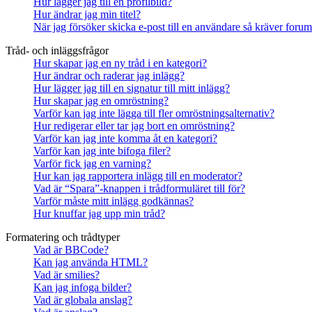
Hur lägger jag till en profilbild?
Hur ändrar jag min titel?
När jag försöker skicka e-post till en användare så kräver forume
Tråd- och inläggsfrågor
Hur skapar jag en ny tråd i en kategori?
Hur ändrar och raderar jag inlägg?
Hur lägger jag till en signatur till mitt inlägg?
Hur skapar jag en omröstning?
Varför kan jag inte lägga till fler omröstningsalternativ?
Hur redigerar eller tar jag bort en omröstning?
Varför kan jag inte komma åt en kategori?
Varför kan jag inte bifoga filer?
Varför fick jag en varning?
Hur kan jag rapportera inlägg till en moderator?
Vad är “Spara”-knappen i trådformuläret till för?
Varför måste mitt inlägg godkännas?
Hur knuffar jag upp min tråd?
Formatering och trådtyper
Vad är BBCode?
Kan jag använda HTML?
Vad är smilies?
Kan jag infoga bilder?
Vad är globala anslag?