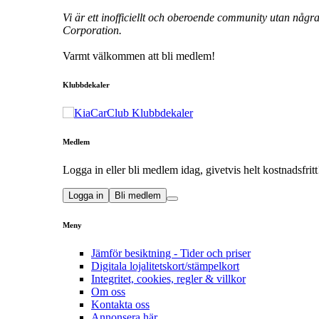
Vi är ett inofficiellt och oberoende community utan någr
Corporation.
Varmt välkommen att bli medlem!
Klubbdekaler
Medlem
Logga in eller bli medlem idag, givetvis helt kostnadsfritt
Logga in
Bli medlem
Meny
Jämför besiktning - Tider och priser
Digitala lojalitetskort/stämpelkort
Integritet, cookies, regler & villkor
Om oss
Kontakta oss
Annonsera här