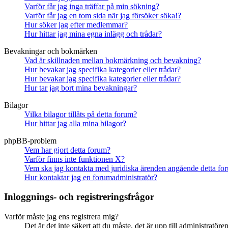
Varför får jag inga träffar på min sökning?
Varför får jag en tom sida när jag försöker söka!?
Hur söker jag efter medlemmar?
Hur hittar jag mina egna inlägg och trådar?
Bevakningar och bokmärken
Vad är skillnaden mellan bokmärkning och bevakning?
Hur bevakar jag specifika kategorier eller trådar?
Hur bevakar jag specifika kategorier eller trådar?
Hur tar jag bort mina bevakningar?
Bilagor
Vilka bilagor tillåts på detta forum?
Hur hittar jag alla mina bilagor?
phpBB-problem
Vem har gjort detta forum?
Varför finns inte funktionen X?
Vem ska jag kontakta med juridiska ärenden angående detta fo
Hur kontaktar jag en forumadministratör?
Inloggnings- och registreringsfrågor
Varför måste jag ens registrera mig?
Det är det inte säkert att du måste, det är upp till administratör