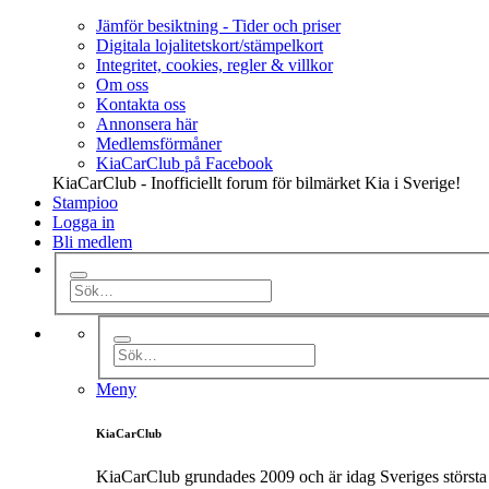
Jämför besiktning - Tider och priser
Digitala lojalitetskort/stämpelkort
Integritet, cookies, regler & villkor
Om oss
Kontakta oss
Annonsera här
Medlemsförmåner
KiaCarClub på Facebook
KiaCarClub - Inofficiellt forum för bilmärket Kia i Sverige!
Stampioo
Logga in
Bli medlem
Meny
KiaCarClub
KiaCarClub grundades 2009 och är idag Sveriges största 