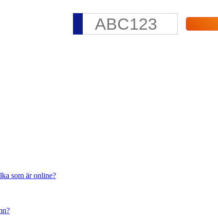
ilka som är online?
amn?