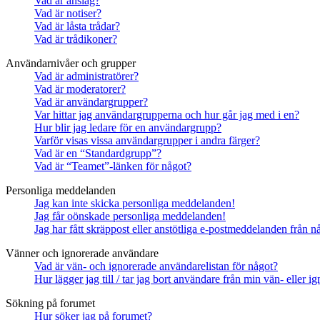
Vad är anslag?
Vad är notiser?
Vad är låsta trådar?
Vad är trådikoner?
Användarnivåer och grupper
Vad är administratörer?
Vad är moderatorer?
Vad är användargrupper?
Var hittar jag användargrupperna och hur går jag med i en?
Hur blir jag ledare för en användargrupp?
Varför visas vissa användargrupper i andra färger?
Vad är en “Standardgrupp”?
Vad är “Teamet”-länken för något?
Personliga meddelanden
Jag kan inte skicka personliga meddelanden!
Jag får oönskade personliga meddelanden!
Jag har fått skräppost eller anstötliga e-postmeddelanden från 
Vänner och ignorerade användare
Vad är vän- och ignorerade användarelistan för något?
Hur lägger jag till / tar jag bort användare från min vän- eller 
Sökning på forumet
Hur söker jag på forumet?