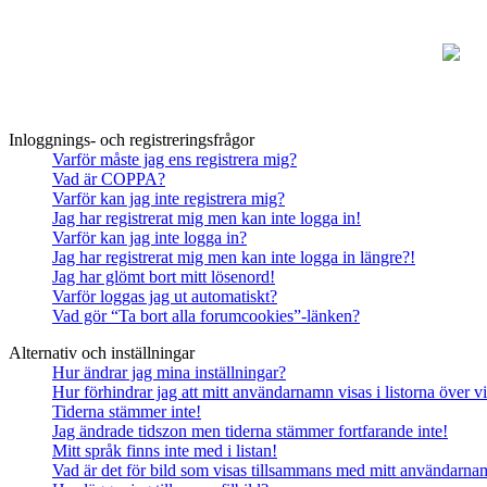
Inloggnings- och registreringsfrågor
Varför måste jag ens registrera mig?
Vad är COPPA?
Varför kan jag inte registrera mig?
Jag har registrerat mig men kan inte logga in!
Varför kan jag inte logga in?
Jag har registrerat mig men kan inte logga in längre?!
Jag har glömt bort mitt lösenord!
Varför loggas jag ut automatiskt?
Vad gör “Ta bort alla forumcookies”-länken?
Alternativ och inställningar
Hur ändrar jag mina inställningar?
Hur förhindrar jag att mitt användarnamn visas i listorna över v
Tiderna stämmer inte!
Jag ändrade tidszon men tiderna stämmer fortfarande inte!
Mitt språk finns inte med i listan!
Vad är det för bild som visas tillsammans med mitt användarn